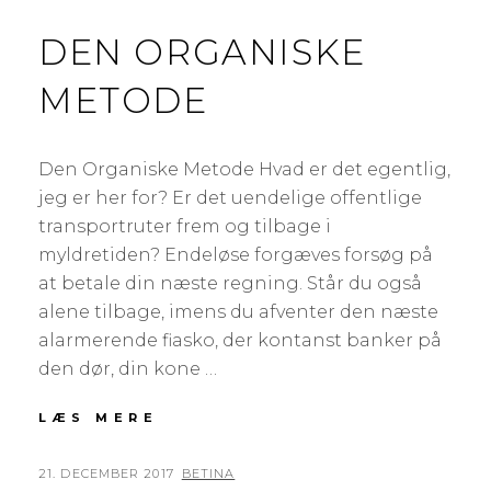
DEN ORGANISKE
METODE
Den Organiske Metode Hvad er det egentlig,
jeg er her for? Er det uendelige offentlige
transportruter frem og tilbage i
myldretiden? Endeløse forgæves forsøg på
at betale din næste regning. Står du også
alene tilbage, imens du afventer den næste
alarmerende fiasko, der kontanst banker på
den dør, din kone …
LÆS MERE
D
E
N
P
21. DECEMBER 2017
B
BETINA
O