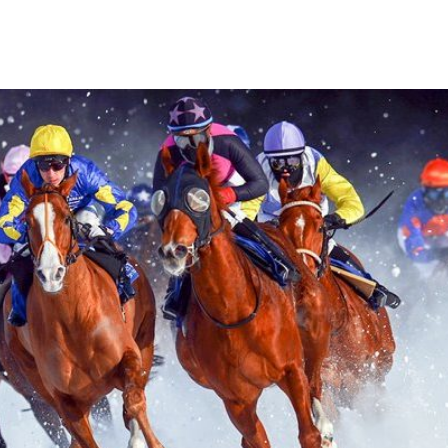
O
Y
R
G
S
A
T
N
E
I
S
D
K
O
E
N
M
E
T
O
D
E