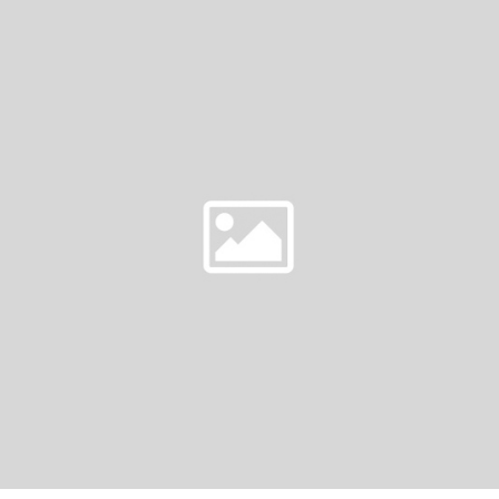
A
D
K
O
E
N
R
S