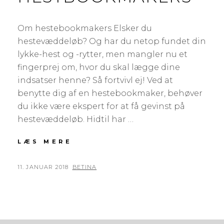
Om hestebookmakers Elsker du
hestevæddeløb? Og har du netop fundet din
lykke-hest og -rytter, men mangler nu et
fingerprej om, hvor du skal lægge dine
indsatser henne? Så fortvivl ej! Ved at
benytte dig af en hestebookmaker, behøver
du ikke være ekspert for at få gevinst på
hestevæddeløb. Hidtil har …
LÆS MERE
H
E
S
P
11. JANUAR 2018
B
BETINA
T
O
Y
B
O
S
O
T
K
E
M