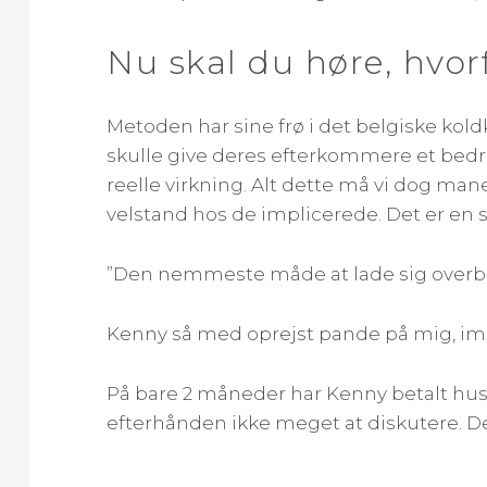
Nu skal du høre, hvorf
Metoden har sine frø i det belgiske kol
skulle give deres efterkommere et bedre 
reelle virkning. Alt dette må vi dog man
velstand hos de implicerede. Det er en s
”Den nemmeste måde at lade sig overbevis
Kenny så med oprejst pande på mig, ime
På bare 2 måneder har Kenny betalt huset
efterhånden ikke meget at diskutere. De