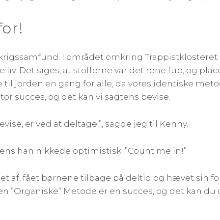
or!
dkrigssamfund. I området omkring Trappistklosteret
liv. Det siges, at stofferne var det rene fup, og pl
e til jorden en gang for alle, da vores identiske me
tor succes, og det kan vi sagtens bevise.
e, er ved at deltage.”, sagde jeg til Kenny.
ns han nikkede optimistisk; ”Count me in!”
 af, fået børnene tilbage på deltid og hævet sin for
n ”Organiske” Metode er en succes, og det kan du og