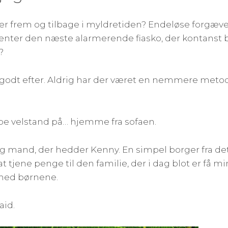
ter frem og tilbage i myldretiden? Endeløse forgæve
fventer den næste alarmerende fiasko, der kontanst
?
godt efter. Aldrig har der været en nemmere metode
e velstand på… hjemme fra sofaen.
 ung mand, der hedder Kenny. En simpel borger fra d
tjene penge til den familie, der i dag blot er få m
med børnene.
aid.