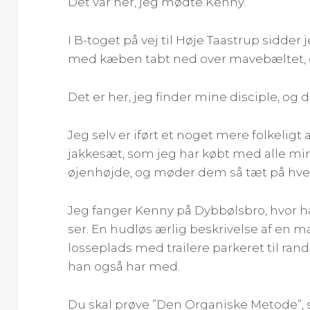
Det var her, jeg mødte Kenny.
I B-toget på vej til Høje Taastrup sidde
med kæben tabt ned over mavebæltet, og
Det er her, jeg finder mine disciple, og 
Jeg selv er iført et noget mere folkelig
jakkesæt, som jeg har købt med alle min
øjenhøjde, og møder dem så tæt på hv
Jeg fanger Kenny på Dybbølsbro, hvor ha
ser. En hudløs ærlig beskrivelse af en 
losseplads med trailere parkeret til ran
han også har med.
Du skal prøve ”Den Organiske Metode”, s