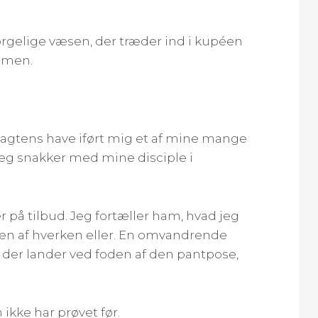
sørgelige væsen, der træder ind i kupéen
ommen.
e sagtens have iført mig et af mine mange
Jeg snakker med mine disciple i
 på tilbud. Jeg fortæller ham, hvad jeg
nden af hverken eller. En omvandrende
, der lander ved foden af den pantpose,
ikke har prøvet før.