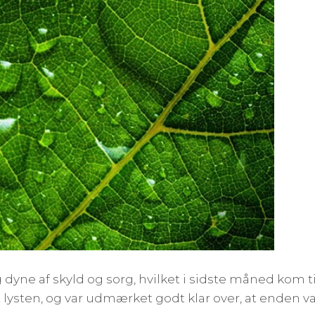
yne af skyld og sorg, hvilket i sidste måned kom t
 lysten, og var udmærket godt klar over, at enden va