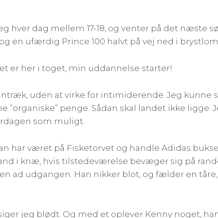
r jeg hver dag mellem 17-18, og venter på det næste 
 en ufærdig Prince 100 halvt på vej ned i brystl
det er her i toget, min uddannelse starter!
t antræk, uden at virke for intimiderende. Jeg kunn
e ”organiske” penge. Sådan skal landet ikke ligge. 
erdagen som muligt.
n har været på Fisketorvet og handle Adidas bukser
mand i knæ, hvis tilstedeværelse bevæger sig på ra
den ad udgangen. Han nikker blot, og fælder en tåre
iger jeg blødt. Og med et oplever Kenny noget, han 