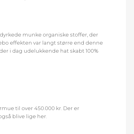
 dyrkede munke organiske stoffer, der
acebo effekten var langt større end denne
toder i dag udelukkende hat skabt 100%
mue til over 450.000 kr. Der er
så blive lige her.